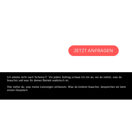
Management
– einzeln
oder als
Paket.
JETZT ANFRAGEN
Ich arbeite nicht nach Schema F. Vor jedem Auftrag schaue ich mir an, wo du stehst, was du
brauchst und was für deinen Betrieb realistisch ist.
Hier siehst du, was meine Leistungen umfassen. Was du konkret brauchst, besprechen wir beim
ersten Gespräch.
Food- und Location-