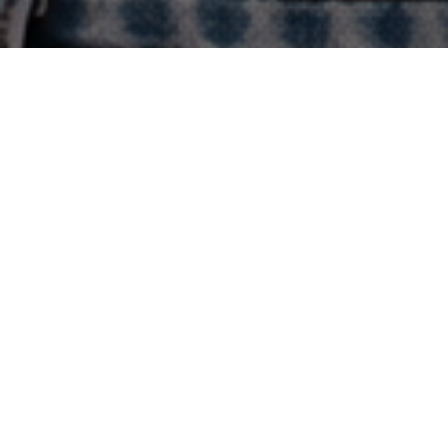
Ich arbeite seit Jahren mit Betrieben aus der Gastro- und Hotelbranche – und ich tue das, weil ich
diese Welt mag. Die Küchen, die Menschen dahinter, die Geschichten, die selten jemand erzählt.
Ich komme aus der Region. Ich kenne den Unterschied zwischen einem Betrieb im Hunsrück und
einer Bar am Rhein – und ich weiß, wie man das Besondere daran sichtbar macht.
Bei mir bekommst du keine Agentur mit wechselnden Ansprechpartnern. Du schreibst mir, ich
antworte. Wir arbeiten zusammen, direkt und unkompliziert.
MEIN FOKUS
MEIN
GASTRO,
ANSPRUCH
HOTEL, CAFÉ –
MEINE ARBEIT
CONTENT,
FOTOGRAFIE,
DER DICH
AUSSCHLIESSL
SOCIAL MEDIA,
ZEIGT, WIE DU
ICH H
COMMUNITY
WIRKLICH BIST
OSPITALITY-B
MANAGEMENT
– NICHT WIE
ETRIEBE IN R
– ALLES AUS
EIN STOCK-
HEINLAND-P
EINER HAND.
FOTO-
FALZ UND H
KATALOG.
ESSEN.