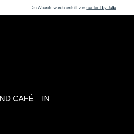
Die Website wurde erstellt von
content by Julia
D CAFÉ – IN