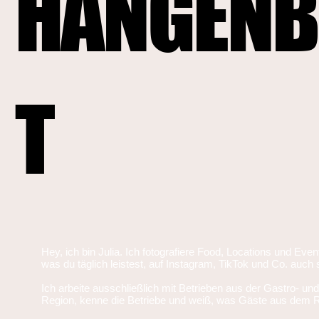
HÄNGENB
T
Hey, ich bin Julia. Ich fotografiere Food, Locations und Eve
was du täglich leistest, auf Instagram, TikTok und Co. auc
Ich arbeite ausschließlich mit Betrieben aus der Gastro- un
Region, kenne die Betriebe und weiß, was Gäste aus dem R