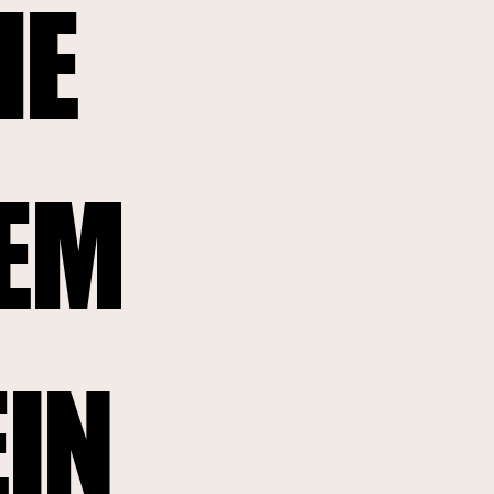
HE
NEM
EIN