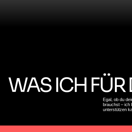
WAS ICH FÜR
Egal, ob du de
brauchst – ich 
unterstützen k