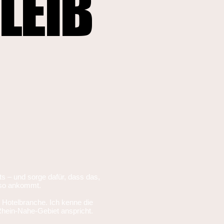
LEIB
nts – und sorge dafür, dass das,
h so ankommt.
d Hotelbranche. Ich kenne die
hein-Nahe-Gebiet anspricht.