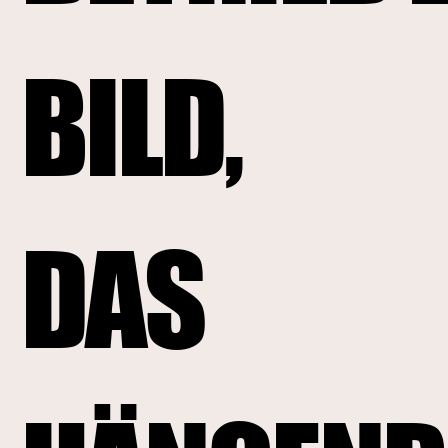
BILD,
DAS