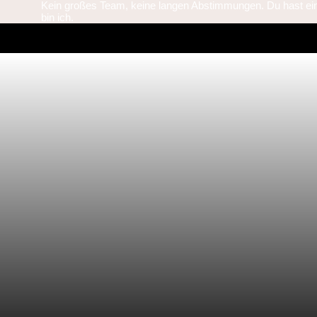
Kein großes Team, keine langen Abstimmungen. Du hast ein
bin ich.